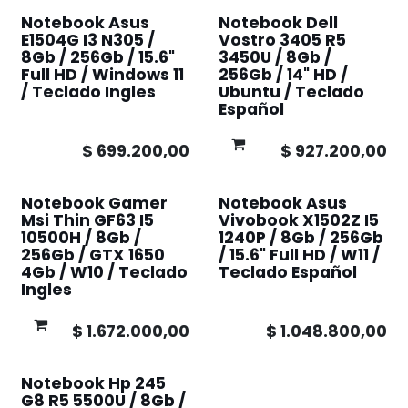
Notebook Asus
Notebook Dell
E1504G I3 N305 /
Vostro 3405 R5
8Gb / 256Gb / 15.6"
3450U / 8Gb /
Full HD / Windows 11
256Gb / 14" HD /
/ Teclado Ingles
Ubuntu / Teclado
Español
$
699.200,00
$
927.200,00
Notebook Gamer
Notebook Asus
Msi Thin GF63 I5
Vivobook X1502Z I5
10500H / 8Gb /
1240P / 8Gb / 256Gb
256Gb / GTX 1650
/ 15.6" Full HD / W11 /
4Gb / W10 / Teclado
Teclado Español
Ingles
$
1.672.000,00
$
1.048.800,00
Notebook Hp 245
G8 R5 5500U / 8Gb /