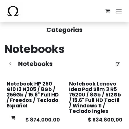
Ir al contenido
Categorias
Notebooks
Notebooks
Notebook HP 250
Notebook Lenovo
G10 I3 N305 / 8Gb /
Idea Pad Slim 3 R5
256Gb / 15.6" Full HD
7520U / 8Gb / 512Gb
/ Freedos / Teclado
/ 15.6" Full HD Tactil
Español
/ Windows 11 /
Teclado Ingles
$
874.000,00
$
934.800,00