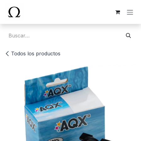
Ir al contenido
Todos los productos