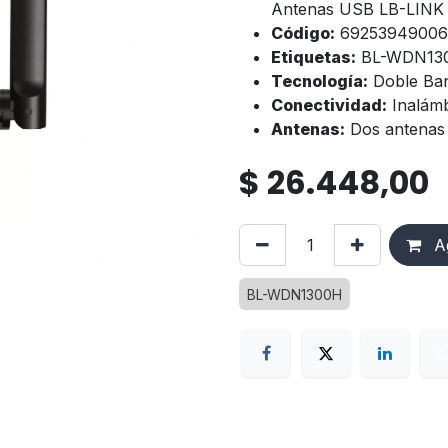
Antenas USB LB-LINK
Código:
69253949006
Etiquetas:
BL-WDN13
Tecnología:
Doble Ba
Conectividad:
Inalámb
Antenas:
Dos antenas
$
26.448,00
Ag
BL-WDN1300H