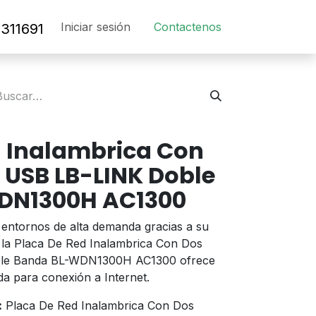
Iniciar sesión
Contact​en​os​
311691
d Inalambrica Con
 USB LB-LINK Doble
DN1300H AC1300
n entornos de alta demanda gracias a su
 la Placa De Red Inalambrica Con Dos
le Banda BL-WDN1300H AC1300 ofrece
da para conexión a Internet.
:
Placa De Red Inalambrica Con Dos