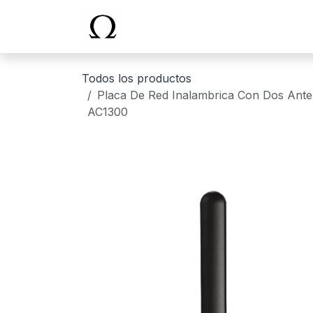
Ir al contenido
Inicio
Todos los productos
Placa De Red Inalambrica Con Dos An
AC1300