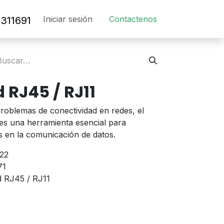
Iniciar sesión
Contact​en​os​
311691
 RJ45 / RJ11
roblemas de conectividad en redes, el
es una herramienta esencial para
os en la comunicación de datos.
22
71
d RJ45 / RJ11