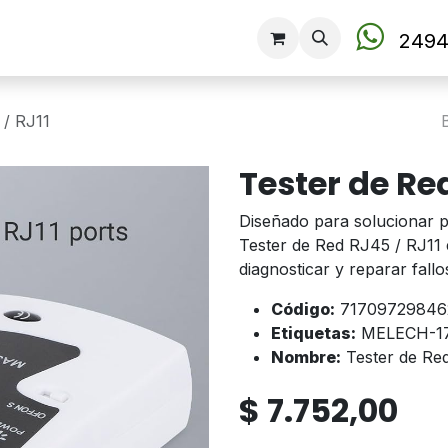
Tienda
2494
 / RJ11
Tester de Red
Diseñado para solucionar p
Tester de Red RJ45 / RJ11 
diagnosticar y reparar fall
Código:
71709729846
Etiquetas:
MELECH-1
Nombre:
Tester de Re
$
7.752,00