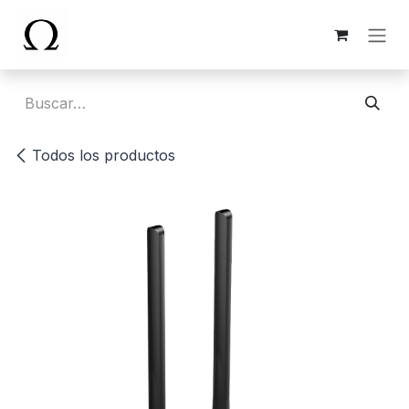
Ir al contenido
Todos los productos