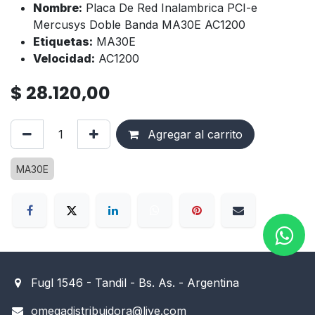
Nombre:
Placa De Red Inalambrica PCI-e
Mercusys Doble Banda MA30E AC1200
Etiquetas:
MA30E
Velocidad:
AC1200
$
28.120,00
Agregar al carrito
MA30E
Fugl 1546 - Tandil - Bs. As. - Argentina
omegadistribuidora@live.com