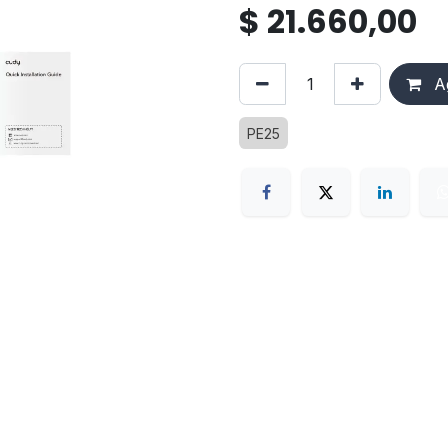
$
21.660,00
Ag
PE25