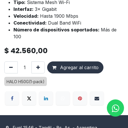
Tipo:
Sistema Mesh Wi-Fi
Interfaz:
3× Gigabit
Velocidad:
Hasta 1900 Mbps
Conectividad:
Dual Band WiFi
Número de dispositivos soportados:
Más de
100
$
42.560,00
Agregar al carrito
HALO H50G(1-pack)
Fugl 1546 - Tandil - Bs. As. - Argentina