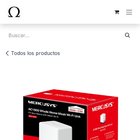
Ir al contenido
Todos los productos