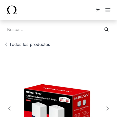
Ir al contenido
Todos los productos