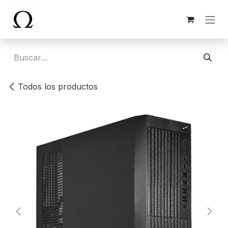
Ir al contenido
Todos los productos