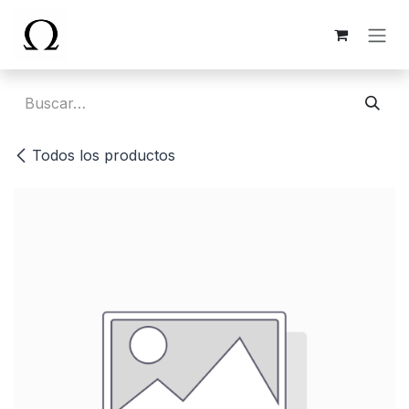
Ir al contenido
Todos los productos