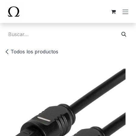
Ir al contenido
Todos los productos