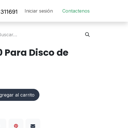
Iniciar sesión
Contact​en​os​
311691
0 Para Disco de
regar al carrito