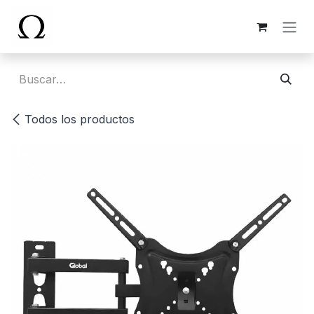
Ir al contenido
Todos los productos