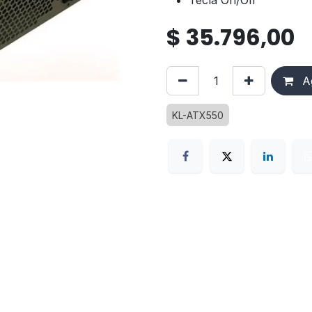
Tecla On/Off
$
35.796,00
Ag
KL-ATX550