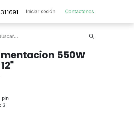
Iniciar sesión
Contact​en​os​
311691
limentacion 550W
12"
0
 pin
x 3