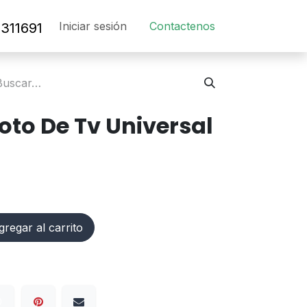
Iniciar sesión
Contact​en​os​
311691
to De Tv Universal
regar al carrito