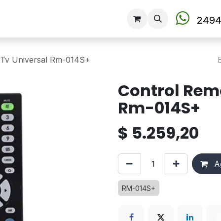
Tienda
2494
 Tv Universal Rm-014S+
Control Remo
Rm-014S+
$
5.259,20
Ag
RM-014S+