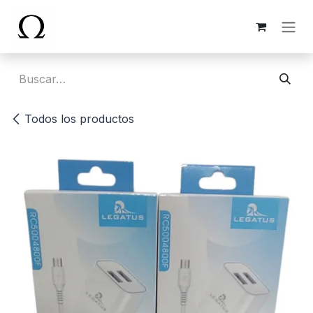
Ir al contenido
Todos los productos