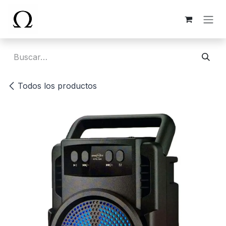
Ir al contenido
Todos los productos