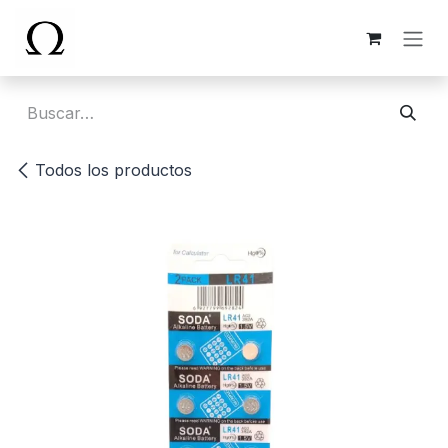
Ir al contenido
Todos los productos