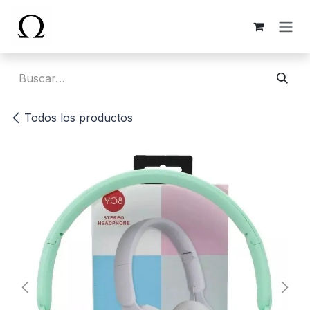
Ir al contenido
Todos los productos