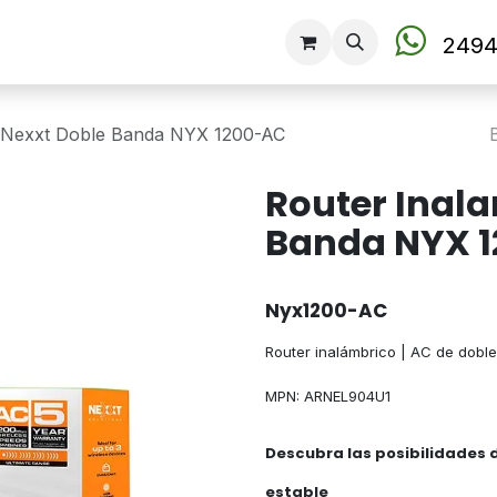
Tienda
2494
o Nexxt Doble Banda NYX 1200-AC
Router Inal
Banda NYX 
Nyx1200-AC
Router inalámbrico | AC de dobl
MPN: ARNEL904U1
Descubra las posibilidades 
estable