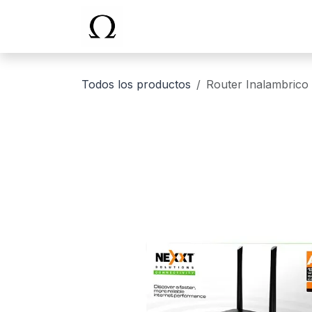
Ir al contenido
Inicio
Todos los productos
Router Inalambric