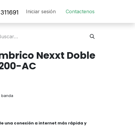
Iniciar sesión
Contact​en​os​
311691
ambrico Nexxt Doble
1200-AC
e banda
de una conexión a internet más rápida y