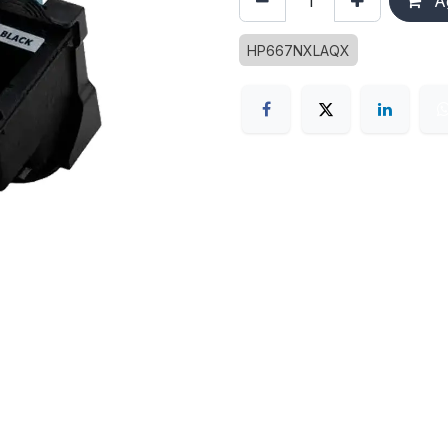
Ag
HP667NXLAQX