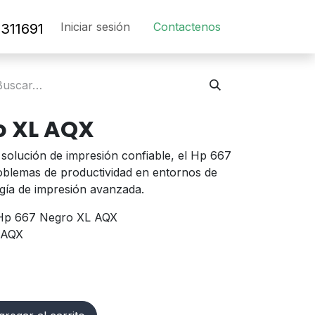
Iniciar sesión
Contact​en​os​
311691
o XL AQX
solución de impresión confiable, el Hp 667
blemas de productividad en entornos de
ogía de impresión avanzada.
p 667 Negro XL AQX
AQX