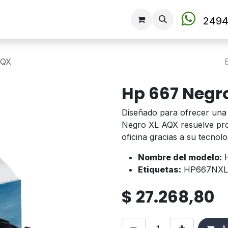
Tienda
2494
AQX
Hp 667 Negr
Diseñado para ofrecer una 
Negro XL AQX resuelve pro
oficina gracias a su tecnol
Nombre del modelo:
H
Etiquetas:
HP667NXL
$
27.268,80