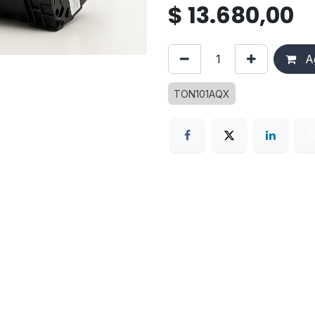
$
13.680,00
Ag
TON101AQX