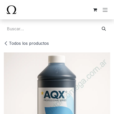
Ir al contenido
Todos los productos