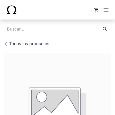
Ir al contenido
Todos los productos