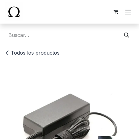
Ir al contenido
Todos los productos