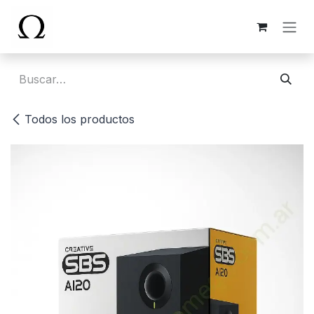
Ir al contenido
Todos los productos