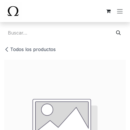
Ir al contenido
Todos los productos